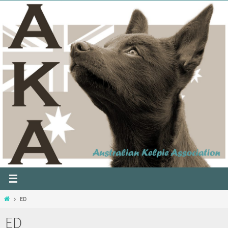
ED
ED